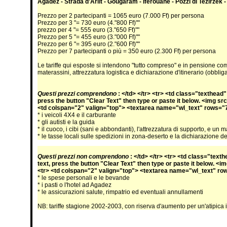
Agadez - Strada d'Arlit - Goûgaram - Iférouane - Pozzi di Tezirzek
Prezzo per 2 partecipanti = 1065 euro (7.000 Ff) per persona
Prezzo per 3 "= 730 euro (4."800 Ff)""
prezzo per 4 "= 555 euro (3."650 Ff)""
Prezzo per 5 "= 455 euro (3."000 Ff)""
Prezzo per 6 "= 395 euro (2."600 Ff)""
Prezzo per 7 partecipanti o più = 350 euro (2.300 Ff) per persona
Le tariffe qui esposte si intendono "tutto compreso" e in pensione co
materassini, attrezzatura logistica e dichiarazione d'itinerario (obblig
Questi prezzi comprendono
: </td> </tr> <tr> <td class="texthead
press the button "Clear Text" then type or paste it below. <img 
<td colspan="2" valign="top"> <textarea name="wl_text" rows=
* i veicoli 4X4 e il carburante
* gli autisti e la guida
* il cuoco, i cibi (sani e abbondanti), l'attrezzatura di supporto, e un 
* le tasse locali sulle spedizioni in zona-deserto e la dichiarazione del
Questi prezzi non comprendono
: </td> </tr> <tr> <td class="tex
text, press the button "Clear Text" then type or paste it below.
<tr> <td colspan="2" valign="top"> <textarea name="wl_text" r
* le spese personali e le bevande
* i pasti o l'hotel ad Agadez
* le assicurazioni salute, rimpatrio ed eventuali annullamenti
NB: tariffe stagione 2002-2003, con riserva d'aumento per un'atipica 