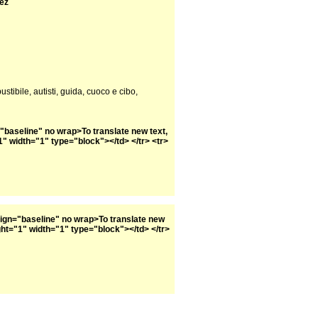
dez
ibile, autisti, guida, cuoco e cibo,
n="baseline" no wrap>To translate new text,
" width="1" type="block"></td> </tr> <tr>
valign="baseline" no wrap>To translate new
ght="1" width="1" type="block"></td> </tr>