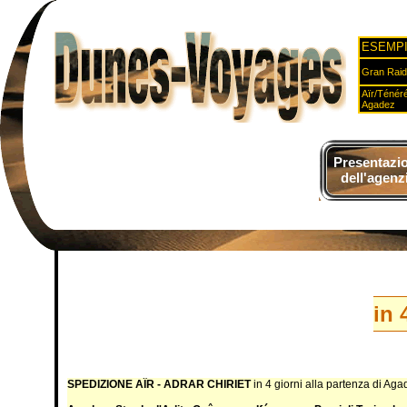
ESEMPI
Gran Raid 
Aïr/Ténéré
Agadez
Presentazi
dell'agenz
in 
SPEDIZIONE AÏR - ADRAR CHIRIET
in 4 giorni alla partenza di Aga