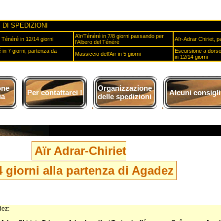
 DI SPEDIZIONI
Aïr/Ténéré in 7/8 giorni passando per
Ténéré in 12/14 giorni
Aïr-Adrar Chiriet, 
l'Albero del Ténéré
 in 7 giorni, partenza da
Escursione a dorso 
Massiccio dell'Aïr in 5 giorni
in 12/14 giorni
one
Organizzazione
Per contattarci !
Alcuni consigli
ia
delle spedizioni
Aïr Adrar-Chiriet
4 giorni alla partenza di Agadez
dez: