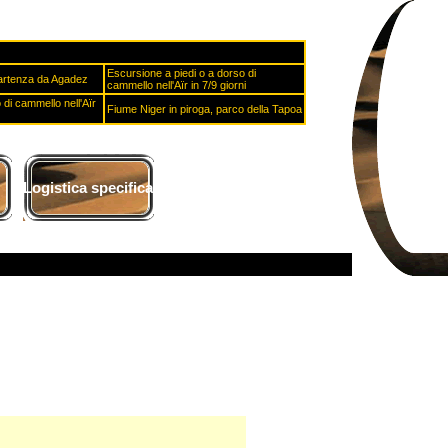
Escursione a piedi o a dorso di
partenza da Agadez
cammello nell'Aïr in 7/9 giorni
di cammello nell'Aïr
Fiume Niger in piroga, parco della Tapoa
Logistica specifica