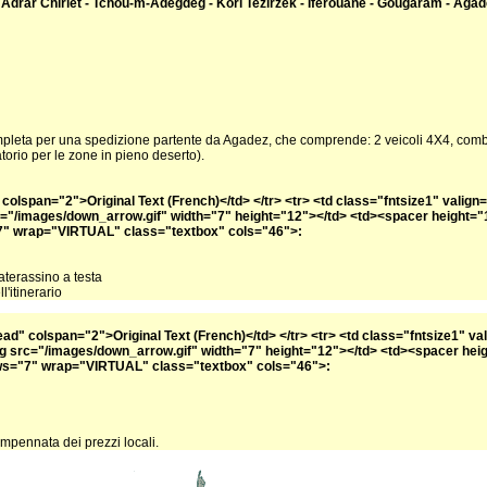
 - Adrar Chiriet - Tchou-m-Adegdeg - Kori Tezirzek - Iférouane - Goûgaram - Aga
mpleta per una spedizione partente da Agadez, che comprende: 2 veicoli 4X4, combust
atorio per le zone in pieno deserto).
" colspan="2">Original Text (French)</td> </tr> <tr> <td class="fntsize1" valig
src="/images/down_arrow.gif" width="7" height="12"></td> <td><spacer height="1
"7" wrap="VIRTUAL" class="textbox" cols="46">:
materassino a testa
l'itinerario
thead" colspan="2">Original Text (French)</td> </tr> <tr> <td class="fntsize1" 
 <img src="/images/down_arrow.gif" width="7" height="12"></td> <td><spacer hei
ows="7" wrap="VIRTUAL" class="textbox" cols="46">:
impennata dei prezzi locali.