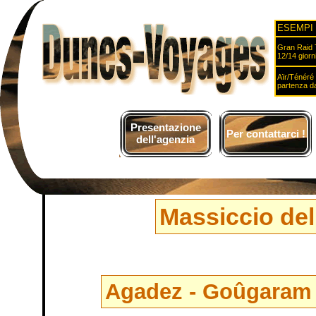
ESEMPI 
Gran Raid 
12/14 giorn
Aïr/Ténéré i
partenza d
Presentazione
Per contattarci !
dell'agenzia
Massiccio dell
Agadez - Goûgaram -