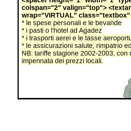
<spacer height="1" width="1" type
colspan="2" valign="top"> <texta
wrap="VIRTUAL" class="textbox" 
* le spese personali e le bevande
* i pasti o l'hotel ad Agadez
* i trasporti aerei e le tasse aeroportu
* le assicurazioni salute, rimpatrio 
NB: tariffe stagione 2002-2003, con 
impennata dei prezzi locali.