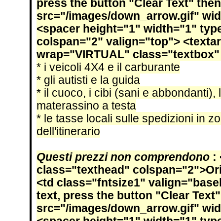
press the button "Clear Text" then
src="/images/down_arrow.gif" wid
<spacer height="1" width="1" type
colspan="2" valign="top"> <texta
wrap="VIRTUAL" class="textbox" 
* i veicoli 4X4 e il carburante
* gli autisti e la guida
* il cuoco, i cibi (sani e abbondanti),
materassino a testa
* le tasse locali sulle spedizioni in 
dell'itinerario
Questi prezzi non comprendono
:
class="texthead" colspan="2">Orig
<td class="fntsize1" valign="base
text, press the button "Clear Text"
src="/images/down_arrow.gif" wid