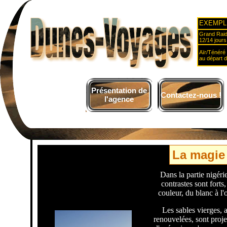
EXEMPL
Grand Raid
12/14 jours
Aïr/Ténéré 
au départ 
Présentation de
Contactez-nous !
l'agence
La magie
Dans la partie nigér
contrastes sont forts
couleur, du blanc à l'
Les sables vierges, 
renouvelées, sont proj