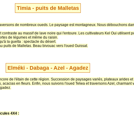
Timia - puits de Malletas
s traversons de nombreux oueds. Le paysage est montagneux. Nous débouchons dans 
ontraste au massif de lave noire qui l'entoure. Les cultivateurs Kel Oui utilisent po
 sortes de légumes et même du raisin.
'à la guelta : spectacle du désert.
au puits de Malletas. Beau bivouac vers l'oued Guissat.
Elméki - Dabaga - Azel - Agadez
encore de l'étain de cette région. Succession de paysages variés, plateaux arides et
es, acacias en fleurs. Enfin, nous suivons l'oued Telwa et traversons Azel, charmant 
Agadez.
cules 4X4 :