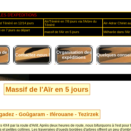
ES D'EXPEDITIONS
Aïr/Ténéré en 7/8 jours via l'Arbre du
d Ténéré en 12/14 jours
Aïr-Adrar Chiriet a
Ténéré
 en 7 jours au départ
massif de l'Aïr en 5 jours
Méharée dans l'Aïr 
n de
Organisation des
Contactez-nous !
Quelques consei
expéditions
Massif de l'Aïr en 5 jours
gadez - Goûgaram - Iférouane - Tezirzek
4X4 par la route d'Arlit. Après deux heures de route, nous bifurquons à l'est pour t
s et petites collines. Les traversées d'oueds bordées d'arbres offrent un peu d'ombr