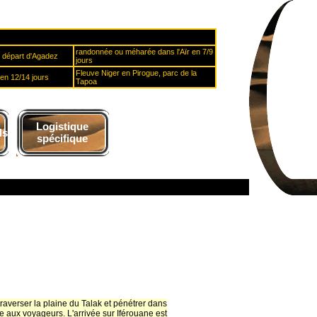
randonnée ou méharée dans l'Aïr en 7/9
u départ d'Agadez
jours
Fleuve Niger en Pirogue, parc de la
en 12/14 jours
Tapoa
Logistique
ls
spécifique
raverser la plaine du Talak et pénétrer dans
e aux voyageurs. L'arrivée sur Iférouane est