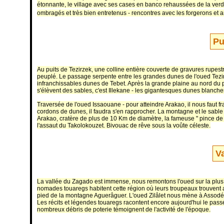
étonnante, le village avec ses cases en banco rehaussées de la ver
ombragés et très bien entretenus - rencontres avec les forgerons et a
Pu
Au puits de Tezirzek, une colline entière couverte de gravures rupe
peuplé. Le passage serpente entre les grandes dunes de l'oued Tezi
infranchissables dunes de Tebet. Après la grande plaine au nord du 
s'élèvent des sables, c'est Illekane - les gigantesques dunes blanche
Traversée de l'oued Issaouane - pour atteindre Arakao, il nous faut
cordons de dunes, il faudra s'en rapprocher. La montagne et le sable
Arakao, cratère de plus de 10 Km de diamètre, la fameuse " pince de 
l'assaut du Takolokouzet. Bivouac de rêve sous la voûte céleste.
V
La vallée du Zagado est immense, nous remontons l'oued sur la plus 
nomades touaregs habitent cette région où leurs troupeaux trouvent a
pied de la montagne Aguerâguer. L'oued Zilâlet nous mène à Assodé
Les récits et légendes touaregs racontent encore aujourd'hui le passé
nombreux débris de poterie témoignent de l'activité de l'époque.