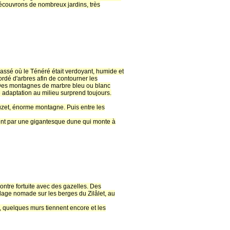
écouvrons de nombreux jardins, très
assé où le Ténéré était verdoyant, humide et
dé d'arbres afin de contourner les
. Des montagnes de marbre bleu ou blanc
e adaptation au milieu surprend toujours.
uzet, énorme montagne. Puis entre les
trent par une gigantesque dune qui monte à
ntre fortuite avec des gazelles. Des
lage nomade sur les berges du Zilâlet, au
s, quelques murs tiennent encore et les