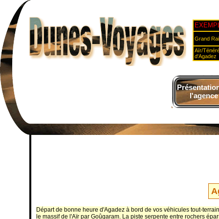
EXEMPL
Grand Rai
Aïr/Ténéré
d'Agadez
Présentatio
l'agence
A
Départ de bonne heure d'Agadez à bord de vos véhicules tout-terrains 
le massif de l'Aïr par Goûgaram. La piste serpente entre rochers épar