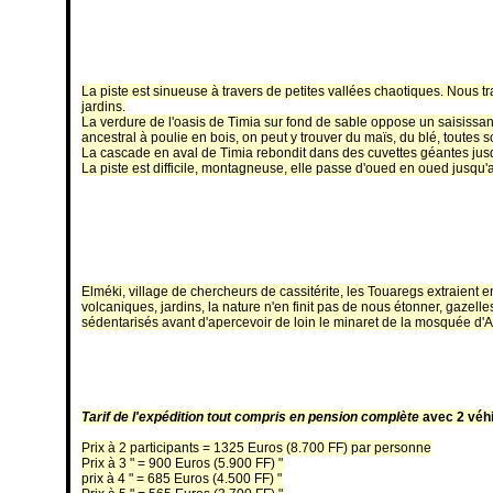
La piste est sinueuse à travers de petites vallées chaotiques. Nou
jardins.
La verdure de l'oasis de Timia sur fond de sable oppose un saisissant c
ancestral à poulie en bois, on peut y trouver du maïs, du blé, toutes
La cascade en aval de Timia rebondit dans des cuvettes géantes jusqu
La piste est difficile, montagneuse, elle passe d'oued en oued jusqu'
Elméki, village de chercheurs de cassitérite, les Touaregs extraient 
volcaniques, jardins, la nature n'en finit pas de nous étonner, gazell
sédentarisés avant d'apercevoir de loin le minaret de la mosquée d'
Tarif de l'expédition tout compris en pension complète
avec 2 véhi
Prix à 2 participants = 1325 Euros (8.700 FF) par personne
Prix à 3 " = 900 Euros (5.900 FF) "
prix à 4 " = 685 Euros (4.500 FF) "