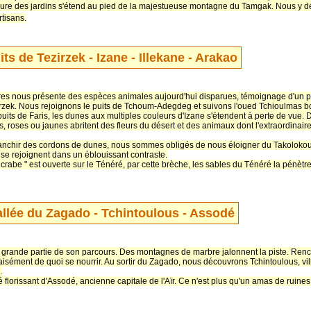
dure des jardins s'étend au pied de la majestueuse montagne du Tamgak. Nous y d
rtisans.
its de Tezirzek - Izane - Illekane - Arakao
stres nous présente des espèces animales aujourd'hui disparues, témoignage d'un p
rzek. Nous rejoignons le puits de Tchoum-Adegdeg et suivons l'oued Tchioulmas bor
puits de Faris, les dunes aux multiples couleurs d'Izane s'étendent à perte de vue
s, roses ou jaunes abritent des fleurs du désert et des animaux dont l'extraordinair
 franchir des cordons de dunes, nous sommes obligés de nous éloigner du Takoloko
 se rejoignent dans un éblouissant contraste.
crabe " est ouverte sur le Ténéré, par cette brèche, les sables du Ténéré la pénè
allée du Zagado - Tchintoulous - Assodé
grande partie de son parcours. Des montagnes de marbre jalonnent la piste. Renco
isément de quoi se nourrir. Au sortir du Zagado, nous découvrons Tchintoulous, vil
.
 florissant d'Assodé, ancienne capitale de l'Aïr. Ce n'est plus qu'un amas de ruine