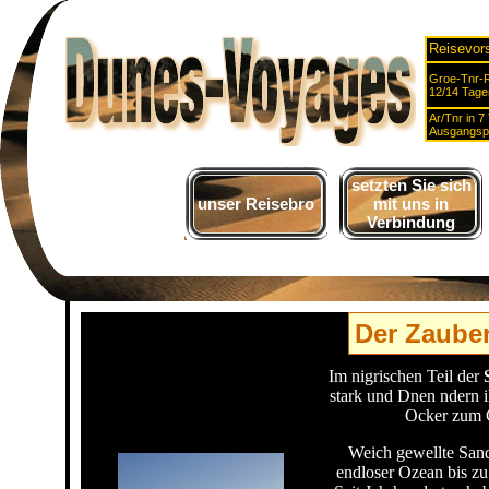
Reisevor
Groe-Tnr-R
12/14 Tage
Ar/Tnr in 7
Ausgangsp
setzten Sie sich
unser Reisebro
mit uns in
Verbindung
Der Zauber
Im nigrischen Teil der
stark und Dnen ndern i
Ocker zum 
Weich gewellte Sand
endloser Ozean bis z